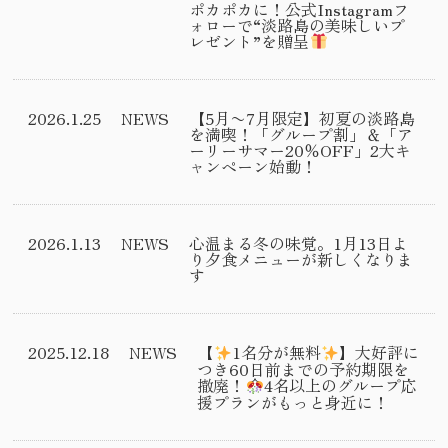
ポカポカに！公式Instagramフ
ォローで“淡路島の美味しいプ
レゼント”を贈呈
2026.1.25
NEWS
【5月〜7月限定】初夏の淡路島
を満喫！「グループ割」＆「ア
ーリーサマー20％OFF」2大キ
ャンペーン始動！
2026.1.13
NEWS
心温まる冬の味覚。1月13日よ
り夕食メニューが新しくなりま
す
2025.12.18
NEWS
【
1名分が無料
】大好評に
つき60日前までの予約期限を
撤廃！
4名以上のグループ応
援プランがもっと身近に！