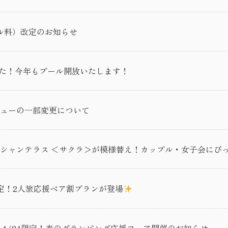
ル料）改定のお知らせ
した！今年もプール開放いたします！
ューの一部変更について
ーシャンテラス ＜サクラ＞が模様替え！カップル・女子会にぴ
定！2人旅応援ペア割プランが登場
〜4/24限定！春のグランピング応援フェア開催のお知らせ