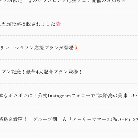
』に当施設が掲載されました
定！リレーマラソン応援プランが登場
」オープン記念！豪華4大記念プラン登場！
もポカポカに！公式Instagramフォローで“淡路島の美味し
路島を満喫！「グループ割」＆「アーリーサマー20％OFF」