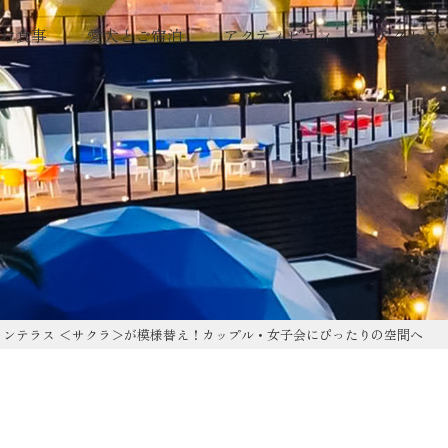
お食事
愛犬とご宿泊
アクティビティ
アクセス
ャンテラス ＜サクラ＞が模様替え！カップル・女子会にぴったりの空間へ