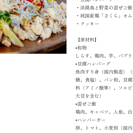
・淡路鳥と野菜の混ぜご飯
・純国産鶏「さくら」オム
・クッキー
【原材料】
▪︎和物
しらす、鶏肉、芋、パプリ
▪︎豆腐ハンバーグ
魚肉すり身（国内製造）（
糖、食塩）、パン粉、豆腐
料（アミノ酸等）、ソルビ
大豆を含む）
▪︎混ぜご飯
鶏肉、キャベツ、人参、白
▪︎ハンバーガー
卵、トマト、小麦粉（国内