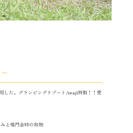
ナー
した、グランピングリゾートAwaji特製！！愛
さみと鳴門金時の和物