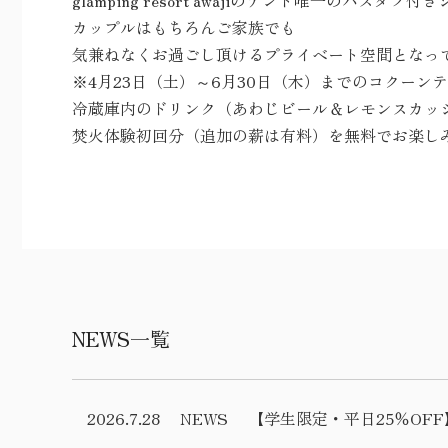
glamping resort awajiのテント唯一のバスタ
カップルはもちろんご家族でも
気兼ねなくお過ごし頂けるプライベート空間となっ
※4月23日（土）～6月30日（木）までのコクーン
冷蔵庫内のドリンク（あわじビール＆レモンスカッ
焚火体験初回分（追加の薪は有料）を無料でお楽し
NEWS一覧
2026.7.28
NEWS
【学生限定・平日25％O