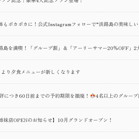
もポカポカに！公式Instagramフォローで“淡路島の美味し
路島を満喫！「グループ割」＆「アーリーサマー20％OFF」
日より夕食メニューが新しくなります
評につき60日前までの予約期限を撤廃！
4名以上のグルー
 Awaji 姉妹店OPENのお知らせ】10月グランドオープン！