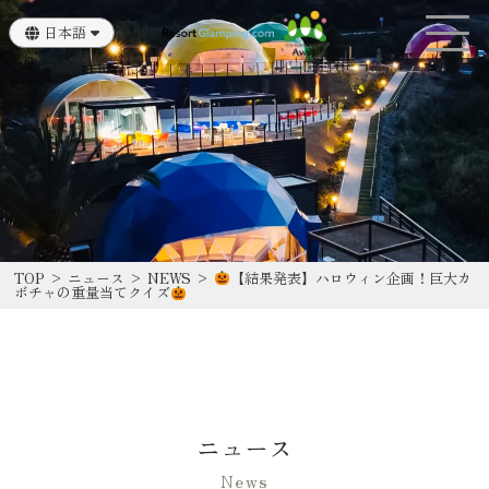
日本語
English
TOP
>
ニュース
>
NEWS
>
【結果発表】ハロウィン企画！巨大カ
ボチャの重量当てクイズ
ニュース
News