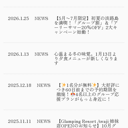
2026.1.25
NEWS
【5月〜7月限定】初夏の淡路島
を満喫！「グループ割」＆「ア
ーリーサマー20％OFF」2大キ
ャンペーン始動！
2026.1.13
NEWS
心温まる冬の味覚。1月13日よ
り夕食メニューが新しくなりま
す
2025.12.18
NEWS
【
1名分が無料
】大好評に
つき60日前までの予約期限を
撤廃！
4名以上のグループ応
援プランがもっと身近に！
2025.11.11
NEWS
【Glamping Resort Awaji 姉妹
店OPENのお知らせ】10月グ